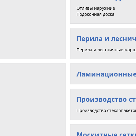
Отливы наружние
Подоконная доска
Перила и лесни
Перила и лестничные мар
Ламинационные
Производство с
Производство стеклопакето
Москитные сетк