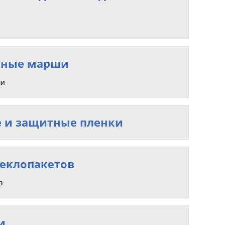
чные марши
ши
 и защитные пленки
теклопакетов
в
и