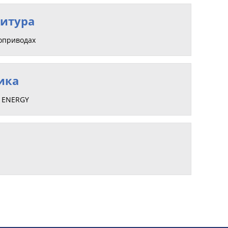
итура
роприводах
ика
X ENERGY