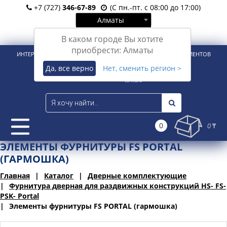
+7 (727)
346-67-89
(С пн.-пт. с 08:00 до 17:00)
Алматы
Вход
Регистрация
В каком городе Вы хотите
приобрести: Алматы
ИНТЕРНЕТ-МАГАЗИН ДЛЯ РОЗНИЧНЫХ И КОРПОРАТИВНЫХ КЛИЕНТОВ
Да, все верно
Нет, сменить регион >
0
0 ₸
ЭЛЕМЕНТЫ ФУРНИТУРЫ FS PORTAL
(ГАРМОШКА)
Главная
Каталог
Дверные комплектующие
Фурнитура дверная для раздвижных конструкций HS- FS-
PSK- Portal
Элементы фурнитуры FS PORTAL (гармошка)