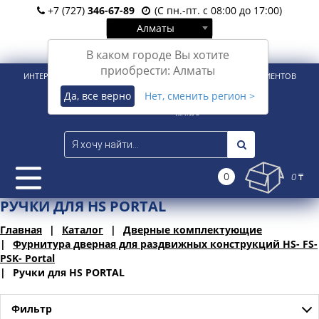
+7 (727)
346-67-89
(С пн.-пт. с 08:00 до 17:00)
Алматы
Вход
Регистрация
В каком городе Вы хотите
приобрести: Алматы
ИНТЕРНЕТ-МАГАЗИН ДЛЯ РОЗНИЧНЫХ И КОРПОРАТИВНЫХ КЛИЕНТОВ
Да, все верно
Нет, сменить регион >
0
0 ₸
РУЧКИ ДЛЯ HS PORTAL
Главная
Каталог
Дверные комплектующие
Фурнитура дверная для раздвижных конструкций HS- FS-
PSK- Portal
Ручки для HS PORTAL
Фильтр