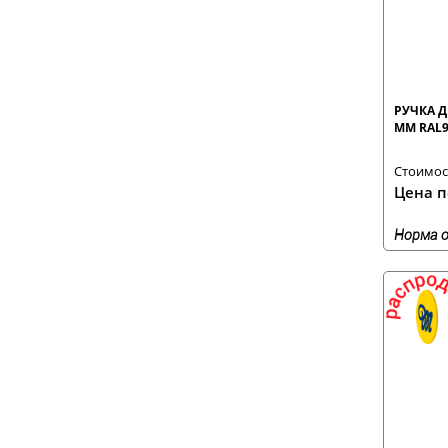
РУЧКА Д
ММ RAL9
Стоимост
Цена п
Норма о