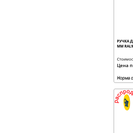
РУЧКА Д
ММ RAL9
Стоимост
Цена п
Норма о