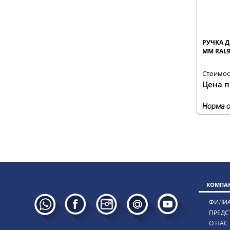
РУЧКА Д
ММ RAL9
Стоимост
Цена п
Норма о
КОМПАН
ФИЛИ
ПРЕДС
О НАС