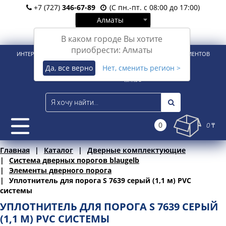
+7 (727)
346-67-89
(С пн.-пт. с 08:00 до 17:00)
Алматы
Вход
Регистрация
В каком городе Вы хотите
приобрести: Алматы
ИНТЕРНЕТ-МАГАЗИН ДЛЯ РОЗНИЧНЫХ И КОРПОРАТИВНЫХ КЛИЕНТОВ
Да, все верно
Нет, сменить регион >
0
0 ₸
Главная
Каталог
Дверные комплектующие
Система дверных порогов blaugelb
Элементы дверного порога
Уплотнитель для порога S 7639 серый (1,1 м) PVC
системы
УПЛОТНИТЕЛЬ ДЛЯ ПОРОГА S 7639 СЕРЫЙ
(1,1 М) PVC СИСТЕМЫ