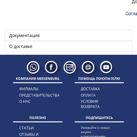
До
Согла
Документация
О доставке
КОМПАНИЯ MEESENBURG
ПОМОЩЬ ПОКУПАТЕЛЮ
ФИЛИАЛЫ
ДОСТАВКА
ПРЕДСТАВИТЕЛЬСТВА
ОПЛАТА
О НАС
УСЛОВИЯ
ВОЗВРАТА
ПОЛЕЗНО
ПОДПИШИТЕСЬ
СТАТЬИ
Узнавайте о новых
акциях
ОТЗЫВЫ И
и предложениях