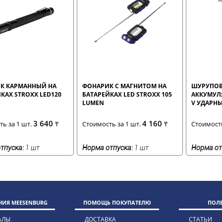
К КАРМАННЫЙ НА
ФОНАРИК С МАГНИТОМ НА
ШУРУПОВ
КАХ STROXX LED120
БАТАРЕЙКАХ LED STROXX 105
АККУМУЛ
LUMEN
V УДАРНЫ
АККУМУЛ
3 640
4 160
ь за 1 шт.
₸
Стоимость за 1 шт.
₸
Стоимость
тпуска:
1 шт
Норма отпуска:
1 шт
Норма от
ИЯ MEESENBURG
ПОМОЩЬ ПОКУПАТЕЛЮ
ПОЛ
АЛЫ
ДОСТАВКА
СТАТЬИ