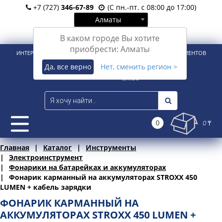
+7 (727)
346-67-89
(С пн.-пт. с 08:00 до 17:00)
Алматы
Вход
Регистрация
В каком городе Вы хотите
приобрести: Алматы
ИНТЕРНЕТ-МАГАЗИН ДЛЯ РОЗНИЧНЫХ И КОРПОРАТИВНЫХ КЛИЕНТОВ
Да, все верно
Нет, сменить регион >
0
0 ₸
Главная
Каталог
Инструменты
Электроинструмент
Фонарики на батарейках и аккумуляторах
Фонарик карманный на аккумуляторах STROXX 450
LUMEN + кабель зарядки
ФОНАРИК КАРМАННЫЙ НА
АККУМУЛЯТОРАХ STROXX 450 LUMEN +