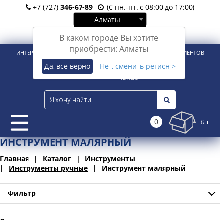
+7 (727)
346-67-89
(С пн.-пт. с 08:00 до 17:00)
Алматы
Вход
Регистрация
В каком городе Вы хотите
приобрести: Алматы
ИНТЕРНЕТ-МАГАЗИН ДЛЯ РОЗНИЧНЫХ И КОРПОРАТИВНЫХ КЛИЕНТОВ
Да, все верно
Нет, сменить регион >
0
0 ₸
ИНСТРУМЕНТ МАЛЯРНЫЙ
Главная
Каталог
Инструменты
Инструменты ручные
Инструмент малярный
Фильтр