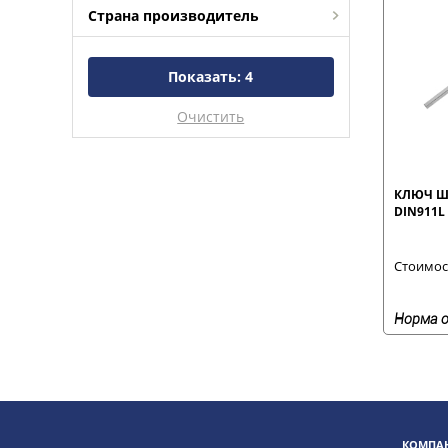
Страна производитель
Показать:
4
Очистить
КЛЮЧ Ш
DIN911L
Стоимост
Норма о
КОМПАН