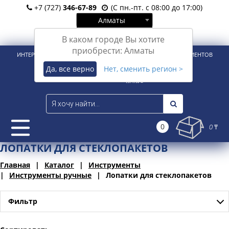
+7 (727)
346-67-89
(С пн.-пт. с 08:00 до 17:00)
Алматы
Вход
Регистрация
В каком городе Вы хотите
приобрести: Алматы
ИНТЕРНЕТ-МАГАЗИН ДЛЯ РОЗНИЧНЫХ И КОРПОРАТИВНЫХ КЛИЕНТОВ
Да, все верно
Нет, сменить регион >
0
0 ₸
ЛОПАТКИ ДЛЯ СТЕКЛОПАКЕТОВ
Главная
Каталог
Инструменты
Инструменты ручные
Лопатки для стеклопакетов
Фильтр