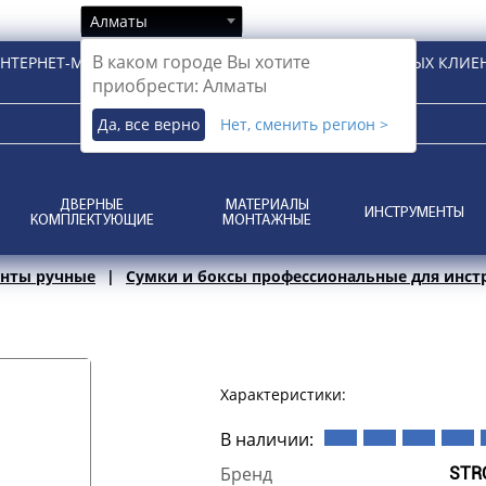
Алматы
В каком городе Вы хотите
НТЕРНЕТ-МАГАЗИН ДЛЯ РОЗНИЧНЫХ И КОРПОРАТИВНЫХ КЛИЕ
приобрести: Алматы
Да, все верно
Нет, сменить регион >
ДВЕРНЫЕ
МАТЕРИАЛЫ
ИНСТРУМЕНТЫ
КОМПЛЕКТУЮЩИЕ
МОНТАЖНЫЕ
нты ручные
Сумки и боксы профессиональные для инст
Характеристики:
В наличии:
Бренд
STR