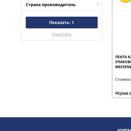
Страна производитель
Показать:
1
Очистить
ЛЕНТА К
УПАКОВ
MEESEN
Стоимост
Норма о
КОМПАН