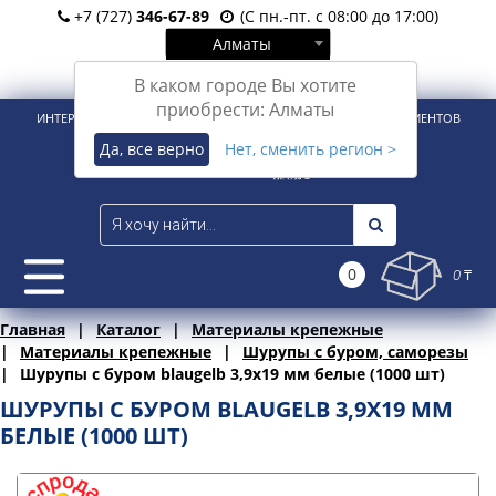
+7 (727)
346-67-89
(С пн.-пт. с 08:00 до 17:00)
Алматы
Вход
Регистрация
В каком городе Вы хотите
приобрести: Алматы
ИНТЕРНЕТ-МАГАЗИН ДЛЯ РОЗНИЧНЫХ И КОРПОРАТИВНЫХ КЛИЕНТОВ
Да, все верно
Нет, сменить регион >
0
0 ₸
Главная
Каталог
Материалы крепежные
Материалы крепежные
Шурупы с буром, саморезы
Шурупы с буром blaugelb 3,9х19 мм белые (1000 шт)
ШУРУПЫ С БУРОМ BLAUGELB 3,9Х19 ММ
БЕЛЫЕ (1000 ШТ)