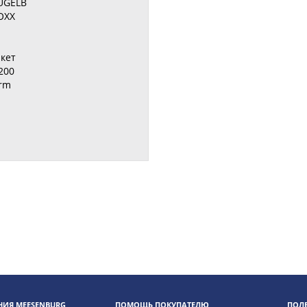
UGELB
OXX
кет
200
erm
ИЯ MEESENBURG
ПОМОЩЬ ПОКУПАТЕЛЮ
ПОЛ