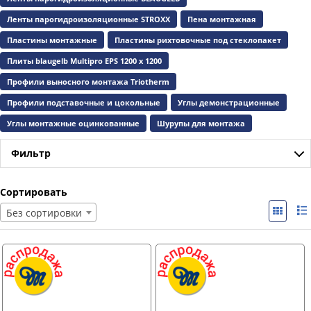
Ленты парогидроизоляционные STROXX
Пена монтажная
Пластины монтажные
Пластины рихтовочные под стеклопакет
Плиты blaugelb Multipro EPS 1200 x 1200
Профили выносного монтажа Triotherm
Профили подставочные и цокольные
Углы демонстрационные
Углы монтажные оцинкованные
Шурупы для монтажа
Фильтр
Сортировать
Без сортировки