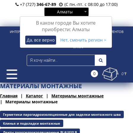
+7 (727)
346-67-89
(С пн.-пт. с 08:00 до 17:00)
Алматы
Вход
Регистрация
В каком городе Вы хотите
приобрести: Алматы
ИНТЕРНЕТ-МАГАЗИН ДЛЯ РОЗНИЧНЫХ И КОРПОРАТИВНЫХ КЛИЕНТОВ
Да, все верно
Нет, сменить регион >
0
0 ₸
МАТЕРИАЛЫ МОНТАЖНЫЕ
Главная
Каталог
Материалы монтажные
Материалы монтажные
Герметики парогидроизоляционные для заделки монтажного шва
Клинья и подкладки монтажные
Ленты парогидроизоляционные BLAUGELB