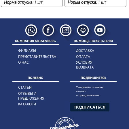
Норма отпуска:
1 шт
Норма отпуска:
1 шт
КОМПАНИЯ MEESENBURG
ПОМОЩЬ ПОКУПАТЕЛЮ
ФИЛИАЛЫ
ДОСТАВКА
ПРЕДСТАВИТЕЛЬСТВА
ОПЛАТА
О НАС
УСЛОВИЯ
ВОЗВРАТА
ПОЛЕЗНО
ПОДПИШИТЕСЬ
СТАТЬИ
Узнавайте о новых
акциях
ОТЗЫВЫ И
и предложениях
ПРЕДЛОЖЕНИЯ
КАТАЛОГИ
ПОДПИСАТЬСЯ