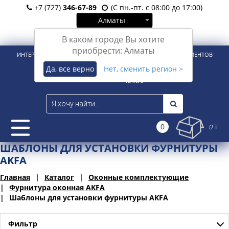
+7 (727)
346-67-89
(С пн.-пт. с 08:00 до 17:00)
Алматы
Вход
Регистрация
В каком городе Вы хотите
приобрести: Алматы
ИНТЕРНЕТ-МАГАЗИН ДЛЯ РОЗНИЧНЫХ И КОРПОРАТИВНЫХ КЛИЕНТОВ
Да, все верно
Нет, сменить регион >
0
0 ₸
ШАБЛОНЫ ДЛЯ УСТАНОВКИ ФУРНИТУРЫ
AKFA
Главная
Каталог
Оконные комплектующие
Фурнитура оконная AKFA
Шаблоны для установки фурнитуры AKFA
Фильтр