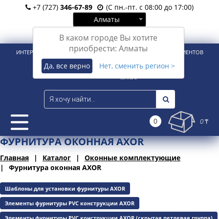
+7 (727)
346-67-89
(С пн.-пт. с 08:00 до 17:00)
Алматы
Вход
Регистрация
В каком городе Вы хотите
приобрести: Алматы
ИНТЕРНЕТ-МАГАЗИН ДЛЯ РОЗНИЧНЫХ И КОРПОРАТИВНЫХ КЛИЕНТОВ
Да, все верно
Нет, сменить регион >
0
0 ₸
ФУРНИТУРА ОКОННАЯ AXOR
Главная
Каталог
Оконные комплектующие
Фурнитура оконная AXOR
Шаблоны для установки фурнитуры AXOR
Элементы фурнитуры PVC конструкции AXOR
Элементы фурнитуры PVC конструкции AXOR (скрытая петлевая группа)