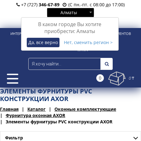
+7 (727)
346-67-89
(С пн.-пт. с 08:00 до 17:00)
Алматы
Вход
Регистрация
В каком городе Вы хотите
приобрести: Алматы
ИНТЕРНЕТ-МАГАЗИН ДЛЯ РОЗНИЧНЫХ И КОРПОРАТИВНЫХ КЛИЕНТОВ
Да, все верно
Нет, сменить регион >
0
0 ₸
ЭЛЕМЕНТЫ ФУРНИТУРЫ PVC
КОНСТРУКЦИИ AXOR
Главная
Каталог
Оконные комплектующие
Фурнитура оконная AXOR
Элементы фурнитуры PVC конструкции AXOR
Фильтр