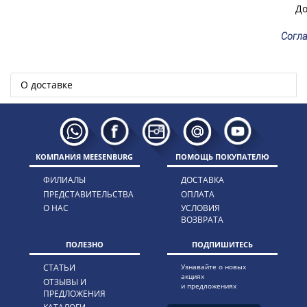
До
Согла
О доставке
КОМПАНИЯ MEESENBURG
ПОМОЩЬ ПОКУПАТЕЛЮ
ФИЛИАЛЫ
ДОСТАВКА
ПРЕДСТАВИТЕЛЬСТВА
ОПЛАТА
О НАС
УСЛОВИЯ
ВОЗВРАТА
ПОЛЕЗНО
ПОДПИШИТЕСЬ
СТАТЬИ
Узнавайте о новых
акциях
ОТЗЫВЫ И
и предложениях
ПРЕДЛОЖЕНИЯ