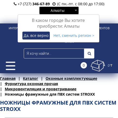
+7 (727)
346-67-89
(С пн.-пт. с 08:00 до 17:00)
Алматы
Вход
Регистрация
В каком городе Вы хотите
приобрести: Алматы
ИНТЕРНЕТ-МАГАЗИН ДЛЯ РОЗНИЧНЫХ И КОРПОРАТИВНЫХ КЛИЕНТОВ
Да, все верно
Нет, сменить регион >
0
0 ₸
Главная
Каталог
Оконные комплектующие
Фурнитура оконная прочая
Микровентиляция и проветривание
Ножницы фрамужные для ПВХ систем STROXX
НОЖНИЦЫ ФРАМУЖНЫЕ ДЛЯ ПВХ СИСТЕМ
STROXX