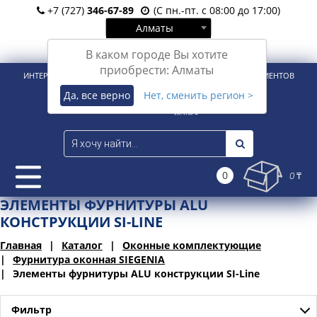
+7 (727)
346-67-89
(С пн.-пт. с 08:00 до 17:00)
Алматы
Вход
Регистрация
В каком городе Вы хотите
приобрести: Алматы
ИНТЕРНЕТ-МАГАЗИН ДЛЯ РОЗНИЧНЫХ И КОРПОРАТИВНЫХ КЛИЕНТОВ
Да, все верно
Нет, сменить регион >
0
0 ₸
ЭЛЕМЕНТЫ ФУРНИТУРЫ ALU
КОНСТРУКЦИИ SI-LINE
Главная
Каталог
Оконные комплектующие
Фурнитура оконная SIEGENIA
Элементы фурнитуры ALU конструкции SI-Line
Фильтр