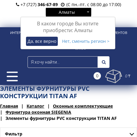
+7 (727)
346-67-89
(С пн.-пт. с 08:00 до 17:00)
Алматы
Вход
Регистрация
В каком городе Вы хотите
приобрести: Алматы
ИНТЕРНЕТ-МАГАЗИН ДЛЯ РОЗНИЧНЫХ И КОРПОРАТИВНЫХ КЛИЕНТОВ
Да, все верно
Нет, сменить регион >
0
0 ₸
ЭЛЕМЕНТЫ ФУРНИТУРЫ PVC
КОНСТРУКЦИИ TITAN AF
Главная
Каталог
Оконные комплектующие
Фурнитура оконная SIEGENIA
Элементы фурнитуры PVC конструкции TITAN AF
Фильтр