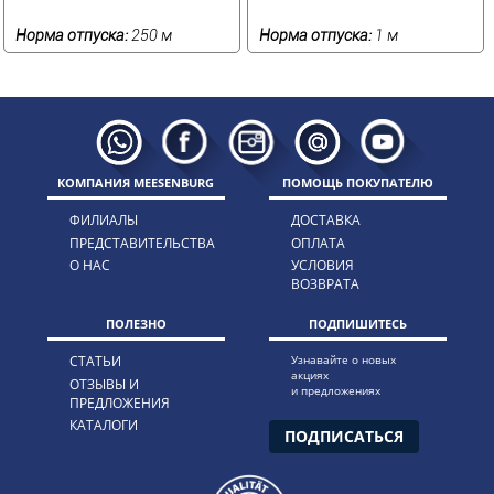
Норма отпуска:
250 м
Норма отпуска:
1 м
КОМПАНИЯ MEESENBURG
ПОМОЩЬ ПОКУПАТЕЛЮ
ФИЛИАЛЫ
ДОСТАВКА
ПРЕДСТАВИТЕЛЬСТВА
ОПЛАТА
О НАС
УСЛОВИЯ
ВОЗВРАТА
ПОЛЕЗНО
ПОДПИШИТЕСЬ
СТАТЬИ
Узнавайте о новых
акциях
ОТЗЫВЫ И
и предложениях
ПРЕДЛОЖЕНИЯ
КАТАЛОГИ
ПОДПИСАТЬСЯ