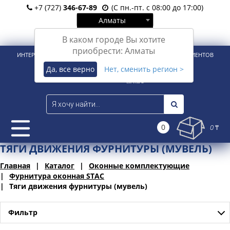
+7 (727)
346-67-89
(С пн.-пт. с 08:00 до 17:00)
Алматы
Вход
Регистрация
В каком городе Вы хотите
приобрести: Алматы
ИНТЕРНЕТ-МАГАЗИН ДЛЯ РОЗНИЧНЫХ И КОРПОРАТИВНЫХ КЛИЕНТОВ
Да, все верно
Нет, сменить регион >
0
0 ₸
ТЯГИ ДВИЖЕНИЯ ФУРНИТУРЫ (МУВЕЛЬ)
Главная
Каталог
Оконные комплектующие
Фурнитура оконная STAC
Тяги движения фурнитуры (мувель)
Фильтр