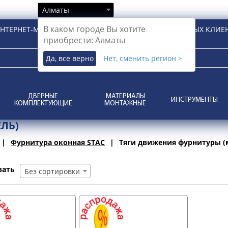
Алматы
В каком городе Вы хотите
НТЕРНЕТ-МАГАЗИН ДЛЯ РОЗНИЧНЫХ И КОРПОРАТИВНЫХ КЛИЕ
приобрести: Алматы
Да, все верно
Нет, сменить регион >
ДВЕРНЫЕ
МАТЕРИАЛЫ
ИНСТРУМЕНТЫ
КОМПЛЕКТУЮЩИЕ
МОНТАЖНЫЕ
ЛЬ)
Фурнитура оконная STAC
Тяги движения фурнитуры (
вать
Без сортировки