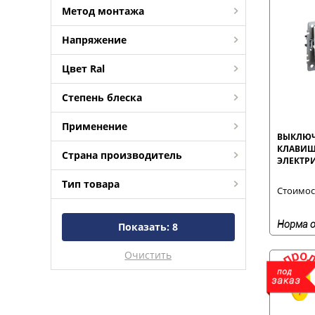
Метод монтажа
Напряжение
Цвет Ral
Степень блеска
Применение
ВЫКЛЮЧА
КЛАВИШ
Страна производитель
ЭЛЕКТР
С РАМК
Тип товара
Стоимост
Норма о
Показать:
8
Очистить