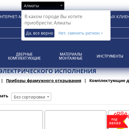
Алматы
В каком городе Вы хотите
НТЕРНЕТ-МАГАЗИН ДЛЯ РОЗНИЧНЫХ И КОРПОРАТИВНЫХ КЛИЕ
приобрести: Алматы
Да, все верно
Нет, сменить регион >
ДВЕРНЫЕ
МАТЕРИАЛЫ
ИНСТРУМЕНТЫ
КОМПЛЕКТУЮЩИЕ
МОНТАЖНЫЕ
ЭЛЕКТРИЧЕСКОГО ИСПОЛНЕНИЯ
Приборы фрамужного открывания
Комплектующие дл
вать
Без сортировки