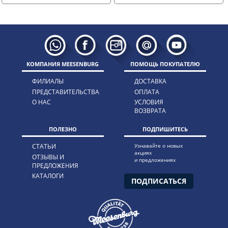
КОМПАНИЯ MEESENBURG
ПОМОЩЬ ПОКУПАТЕЛЮ
ФИЛИАЛЫ
ДОСТАВКА
ПРЕДСТАВИТЕЛЬСТВА
ОПЛАТА
О НАС
УСЛОВИЯ
ВОЗВРАТА
ПОЛЕЗНО
ПОДПИШИТЕСЬ
СТАТЬИ
Узнавайте о новых
акциях
ОТЗЫВЫ И
и предложениях
ПРЕДЛОЖЕНИЯ
КАТАЛОГИ
ПОДПИСАТЬСЯ