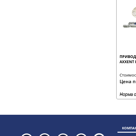
ПРИВОД
AXXENT 
Стоимост
Цена п
Норма о
КОМПАН