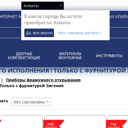
Алматы
В каком городе Вы хотите
НТЕРНЕТ-МАГАЗИН ДЛЯ РОЗНИЧНЫХ И КОРПОРАТИВНЫХ КЛИЕ
приобрести: Алматы
Да, все верно
Нет, сменить регион >
ДВЕРНЫЕ
МАТЕРИАЛЫ
ИНСТРУМЕНТЫ
КОМПЛЕКТУЮЩИЕ
МОНТАЖНЫЕ
О ИСПОЛНЕНИЯ ! ТОЛЬКО С ФУРНИТУРОЙ
Приборы фрамужного открывания
 Только с фурнитурой Зигения
вать
Без сортировки