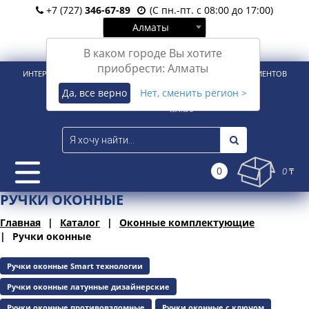
+7 (727)
346-67-89
(С пн.-пт. с 08:00 до 17:00)
Алматы
Вход
Регистрация
В каком городе Вы хотите
приобрести: Алматы
ИНТЕРНЕТ-МАГАЗИН ДЛЯ РОЗНИЧНЫХ И КОРПОРАТИВНЫХ КЛИЕНТОВ
Да, все верно
Нет, сменить регион >
0
0 ₸
РУЧКИ ОКОННЫЕ
Главная
Каталог
Оконные комплектующие
Ручки оконные
Ручки оконные Smart технологии
Ручки оконные латунные дизайнерские
Ручки оконные противовзломные
Ручки оконные с ключом