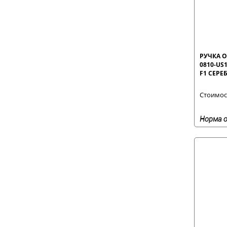
РУЧКА О
0810-US
F1 СЕРЕ
Стоимост
Норма о