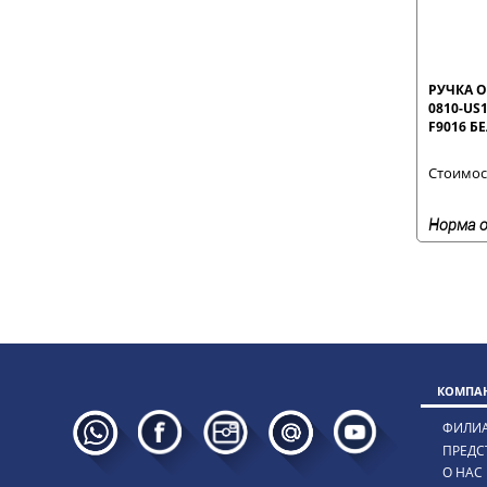
РУЧКА О
0810-US
F9016 Б
Стоимост
Норма о
КОМПАН
ФИЛИ
ПРЕДС
О НАС