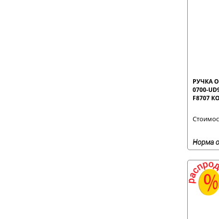
РУЧКА О
0700-UD
F8707 К
Стоимост
Норма о