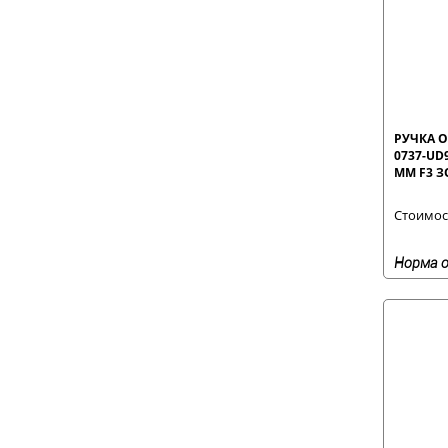
РУЧКА О
0737-UD
ММ F3 
Стоимост
Норма о