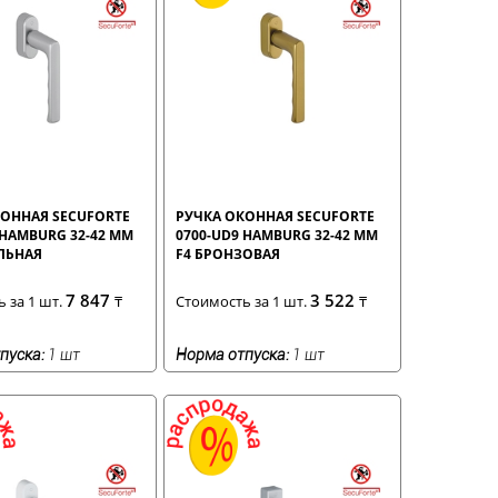
КОННАЯ SECUFORTE
РУЧКА ОКОННАЯ SECUFORTE
 HAMBURG 32-42 ММ
0700-UD9 HAMBURG 32-42 ММ
АЛЬНАЯ
F4 БРОНЗОВАЯ
7 847
3 522
 за 1 шт.
₸
Стоимость за 1 шт.
₸
пуска:
1 шт
Норма отпуска:
1 шт