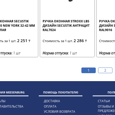
КОННАЯ SECUSTIK
РУЧКА ОКОННАЯ STROXX LBS
РУЧКА ОК
10 NEW YORK 32-42 ММ
ДИЗАЙН SECUSTIK АНТРАЦИТ
ДИЗАЙН S
ЕЛАЯ
RAL7024
RAL9016
2 251
2 286
ь за 1 шт.
₸
Стоимость за 1 шт.
₸
Стоимость
тпуска:
1 шт
Норма отпуска:
1 шт
Норма от
1
2
ИЯ MEESENBURG
ПОМОЩЬ ПОКУПАТЕЛЮ
ПОЛ
АЛЫ
ДОСТАВКА
СТАТЬИ
ТАВИТЕЛЬСТВА
ОПЛАТА
ОТЗЫВЫ И
ПРЕДЛОЖЕ
УСЛОВИЯ ВОЗВРАТА