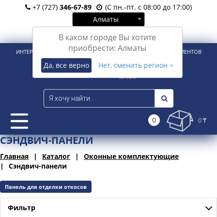
+7 (727)
346-67-89
(С пн.-пт. с 08:00 до 17:00)
Алматы
Вход
Регистрация
В каком городе Вы хотите
приобрести: Алматы
ИНТЕРНЕТ-МАГАЗИН ДЛЯ РОЗНИЧНЫХ И КОРПОРАТИВНЫХ КЛИЕНТОВ
Да, все верно
Нет, сменить регион >
0
0 ₸
СЭНДВИЧ-ПАНЕЛИ
Главная
Каталог
Оконные комплектующие
Сэндвич-панели
Панель для отделки откосов
Фильтр