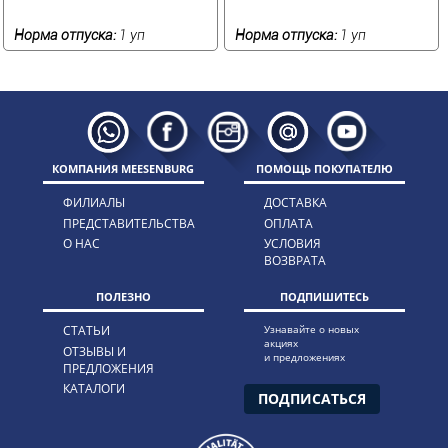
Норма отпуска:
1 уп
Норма отпуска:
1 уп
КОМПАНИЯ MEESENBURG
ПОМОЩЬ ПОКУПАТЕЛЮ
ФИЛИАЛЫ
ДОСТАВКА
ПРЕДСТАВИТЕЛЬСТВА
ОПЛАТА
О НАС
УСЛОВИЯ
ВОЗВРАТА
ПОЛЕЗНО
ПОДПИШИТЕСЬ
СТАТЬИ
Узнавайте о новых
акциях
ОТЗЫВЫ И
и предложениях
ПРЕДЛОЖЕНИЯ
КАТАЛОГИ
ПОДПИСАТЬСЯ