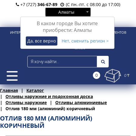
+7 (727)
346-67-89
(С пн.-пт. с 08:00 до 17:00)
Алматы
Вход
Регистрация
В каком городе Вы хотите
приобрести: Алматы
ИНТЕРНЕТ-МАГАЗИН ДЛЯ РОЗНИЧНЫХ И КОРПОРАТИВНЫХ КЛИЕНТОВ
Да, все верно
Нет, сменить регион >
0
0 ₸
Главная
Каталог
Отливы наружние и подоконная доска
Отливы наружние
Отливы алюминиевые
Отлив 180 мм (алюминий) коричневый
ОТЛИВ 180 ММ (АЛЮМИНИЙ)
КОРИЧНЕВЫЙ