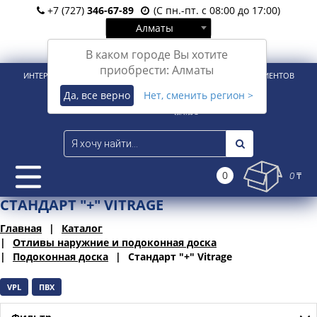
+7 (727)
346-67-89
(С пн.-пт. с 08:00 до 17:00)
Алматы
Вход
Регистрация
В каком городе Вы хотите
приобрести: Алматы
ИНТЕРНЕТ-МАГАЗИН ДЛЯ РОЗНИЧНЫХ И КОРПОРАТИВНЫХ КЛИЕНТОВ
Да, все верно
Нет, сменить регион >
0
0 ₸
СТАНДАРТ "+" VITRAGE
Главная
Каталог
Отливы наружние и подоконная доска
Подоконная доска
Стандарт "+" Vitrage
VPL
ПВХ