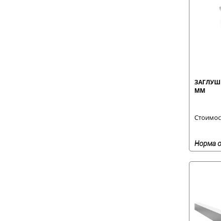
ЗАГЛУШК
ММ
Стоимост
Норма о