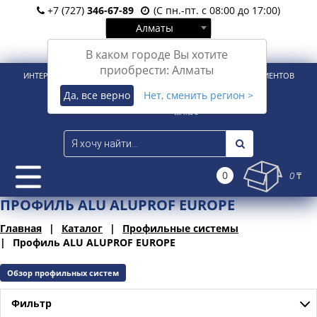
+7 (727)
346-67-89
(С пн.-пт. с 08:00 до 17:00)
Алматы
Вход
Регистрация
В каком городе Вы хотите
приобрести: Алматы
ИНТЕРНЕТ-МАГАЗИН ДЛЯ РОЗНИЧНЫХ И КОРПОРАТИВНЫХ КЛИЕНТОВ
Да, все верно
Нет, сменить регион >
0
0 ₸
ПРОФИЛЬ ALU ALUPROF EUROPE
Главная
Каталог
Профильные системы
Профиль ALU ALUPROF EUROPE
Обзор профильных систем
Фильтр