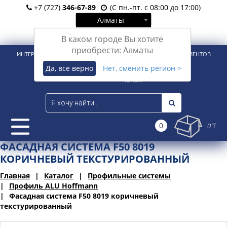
+7 (727)
346-67-89
(С пн.-пт. с 08:00 до 17:00)
Алматы
Вход
Регистрация
В каком городе Вы хотите
приобрести: Алматы
ИНТЕРНЕТ-МАГАЗИН ДЛЯ РОЗНИЧНЫХ И КОРПОРАТИВНЫХ КЛИЕНТОВ
Да, все верно
Нет, сменить регион >
0
0 ₸
ФАСАДНАЯ СИСТЕМА F50 8019
КОРИЧНЕВЫЙ ТЕКСТУРИРОВАННЫЙ
Главная
Каталог
Профильные системы
Профиль ALU Hoffmann
Фасадная система F50 8019 коричневый
текстурированный