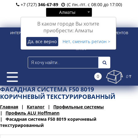
+7 (727)
346-67-89
(С пн.-пт. с 08:00 до 17:00)
Алматы
Вход
Регистрация
В каком городе Вы хотите
приобрести: Алматы
ИНТЕРНЕТ-МАГАЗИН ДЛЯ РОЗНИЧНЫХ И КОРПОРАТИВНЫХ КЛИЕНТОВ
Да, все верно
Нет, сменить регион >
0
0 ₸
ФАСАДНАЯ СИСТЕМА F50 8019
КОРИЧНЕВЫЙ ТЕКСТУРИРОВАННЫЙ
Главная
Каталог
Профильные системы
Профиль ALU Hoffmann
Фасадная система F50 8019 коричневый
текстурированный