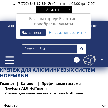
+7 (727)
346-67-89
(С пн.-пт. с 08:00 до 17:00)
Алматы
Вход
Регистрация
В каком городе Вы хотите
приобрести: Алматы
ИНТЕРНЕТ-МАГАЗИН ДЛЯ РОЗНИЧНЫХ И КОРПОРАТИВНЫХ КЛИЕНТОВ
Да, все верно
Нет, сменить регион >
0
0 ₸
КРЕПЕЖ ДЛЯ АЛЮМИНИЕВЫХ СИСТЕМ
HOFFMANN
Главная
Каталог
Профильные системы
Профиль ALU Hoffmann
Крепеж для алюминиевых систем Hoffmann
Фильтр