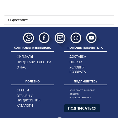
О доставке
КОМПАНИЯ MEESENBURG
ПОМОЩЬ ПОКУПАТЕЛЮ
ФИЛИАЛЫ
ДОСТАВКА
ПРЕДСТАВИТЕЛЬСТВА
ОПЛАТА
О НАС
УСЛОВИЯ
ВОЗВРАТА
ПОЛЕЗНО
ПОДПИШИТЕСЬ
СТАТЬИ
Узнавайте о новых
акциях
ОТЗЫВЫ И
и предложениях
ПРЕДЛОЖЕНИЯ
КАТАЛОГИ
ПОДПИСАТЬСЯ