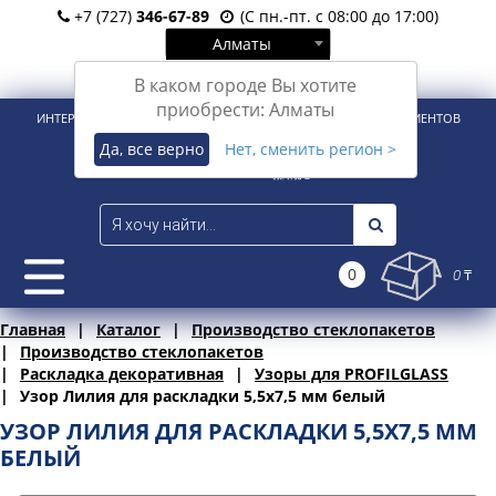
+7 (727)
346-67-89
(С пн.-пт. с 08:00 до 17:00)
Алматы
Вход
Регистрация
В каком городе Вы хотите
приобрести: Алматы
ИНТЕРНЕТ-МАГАЗИН ДЛЯ РОЗНИЧНЫХ И КОРПОРАТИВНЫХ КЛИЕНТОВ
Да, все верно
Нет, сменить регион >
0
0 ₸
Главная
Каталог
Производство стеклопакетов
Производство стеклопакетов
Раскладка декоративная
Узоры для PROFILGLASS
Узор Лилия для раскладки 5,5х7,5 мм белый
УЗОР ЛИЛИЯ ДЛЯ РАСКЛАДКИ 5,5Х7,5 ММ
БЕЛЫЙ