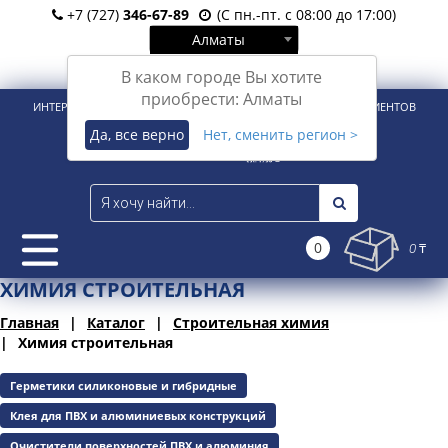
+7 (727)
346-67-89
(С пн.-пт. с 08:00 до 17:00)
Алматы
Вход
Регистрация
В каком городе Вы хотите
приобрести: Алматы
ИНТЕРНЕТ-МАГАЗИН ДЛЯ РОЗНИЧНЫХ И КОРПОРАТИВНЫХ КЛИЕНТОВ
Да, все верно
Нет, сменить регион >
0
0 ₸
ХИМИЯ СТРОИТЕЛЬНАЯ
Главная
Каталог
Строительная химия
Химия строительная
Герметики силиконовые и гибридные
Клея для ПВХ и алюминиевых конструкций
Очистители поверхностей ПВХ и алюминия