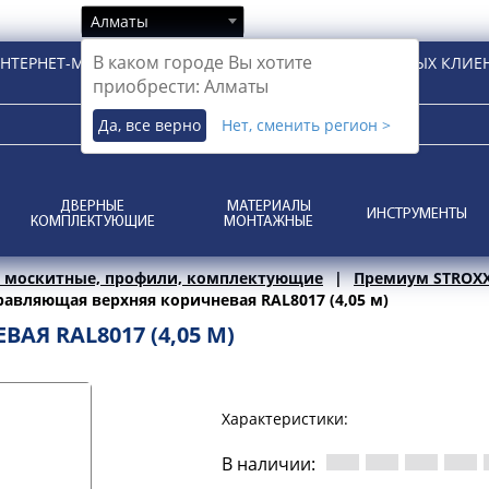
Алматы
В каком городе Вы хотите
НТЕРНЕТ-МАГАЗИН ДЛЯ РОЗНИЧНЫХ И КОРПОРАТИВНЫХ КЛИЕ
приобрести: Алматы
Да, все верно
Нет, сменить регион >
ДВЕРНЫЕ
МАТЕРИАЛЫ
ИНСТРУМЕНТЫ
КОМПЛЕКТУЮЩИЕ
МОНТАЖНЫЕ
 москитные, профили, комплектующие
Премиум STROXX
авляющая верхняя коричневая RAL8017 (4,05 м)
Я RAL8017 (4,05 М)
Характеристики:
В наличии: