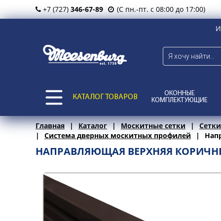
+7 (727)
346-67-89
(С пн.-пт. с 08:00 до 17:00)
И
ОКОННЫЕ
КАТАЛОГ ТОВАРОВ
КОМПЛЕКТУЮЩИЕ
Главная
Каталог
Москитные сетки
Сетки
Система дверных москитных профилей
Напр
НАПРАВЛЯЮЩАЯ ВЕРХНЯЯ КОРИЧНЕВА