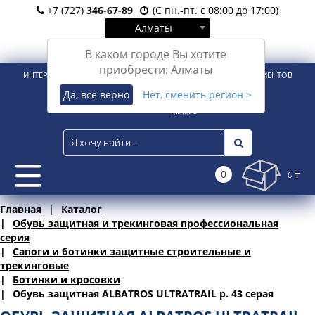
+7 (727)
346-67-89
(С пн.-пт. с 08:00 до 17:00)
Алматы
Вход
Регистрация
В каком городе Вы хотите
приобрести: Алматы
ИНТЕРНЕТ-МАГАЗИН ДЛЯ РОЗНИЧНЫХ И КОРПОРАТИВНЫХ КЛИЕНТОВ
Да, все верно
Нет, сменить регион >
0
0 ₸
Главная
Каталог
Обувь защитная и трекинговая профессиональная
серия
Сапоги и ботинки защитные строительные и
трекинговые
Ботинки и кросовки
Обувь защитная ALBATROS ULTRATRAIL р. 43 серая