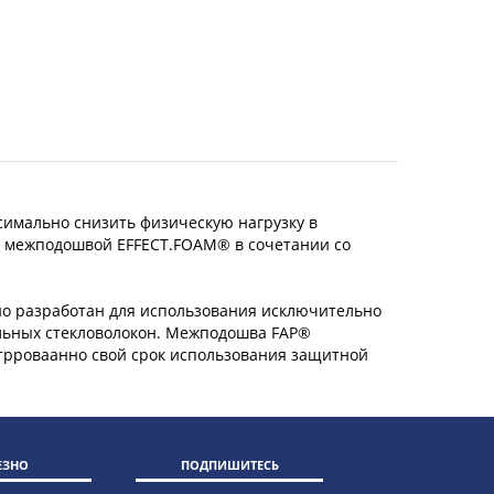
имально снизить физическую нагрузку в
й межподошвой EFFECT.FOAM® в сочетании со
но разработан для использования исключительно
ильных стекловолокон. Межподошва FAP®
нтрроваанно свой срок использования защитной
ЕЗНО
ПОДПИШИТЕСЬ