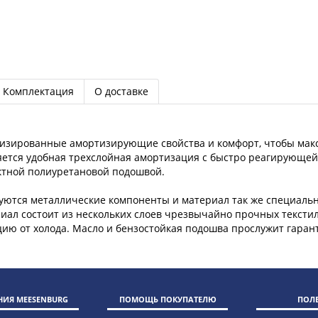
Комплектация
О доставке
изированные амортизирующие свойства и комфорт, чтобы макс
яется удобная трехслойная амортизация с быстро реагирующе
актной полиуретановой подошвой.
зуются металлические компоненты и материал так же специаль
риал состоит из нескольких слоев чрезвычайно прочных текст
цию от холода. Масло и бензостойкая подошва прослужит гара
ИЯ MEESENBURG
ПОМОЩЬ ПОКУПАТЕЛЮ
ПОЛ