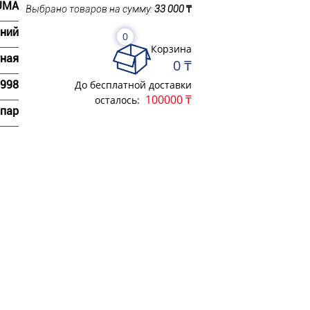
UMA
Выбрано товаров на сумму:
33 000
₸
ний
0
Корзина
ная
0 ₸
998
До бесплатной доставки
100000 ₸
осталось:
пар