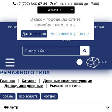
+7 (727)
346-67-89
(С пн.-пт. с 08:00 до 17:00)
Алматы
Вход
Регистрация
В каком городе Вы хотите
приобрести: Алматы
ИНТЕРНЕТ-МАГАЗИН ДЛЯ РОЗНИЧНЫХ И КОРПОРАТИВНЫХ КЛИЕНТОВ
Да, все верно
Нет, сменить регион >
0
0 ₸
РЫЧАЖНОГО ТИПА
Главная
Каталог
Дверные комплектующие
Доводчики дверные
Рычажного типа
DORMA
ECO SCHULTE
NOTEDO
Фильтр