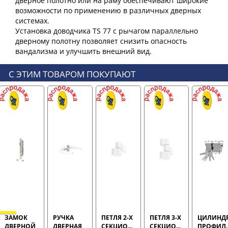
дверное полотно или на раму обеспечивают широкие
возможности по применению в различных дверных
системах.
Установка доводчика TS 77 с рычагом параллельно
дверному полотну позволяет снизить опасность
С ЭТИМ ТОВАРОМ ПОКУПАЮТ
ЗАМОК
РУЧКА
ПЕТЛЯ 2-Х
ПЕТЛЯ 3-Х
ЦИЛИНД
ДВЕРНОЙ
ДВЕРНАЯ
СЕКЦИОННАЯ
СЕКЦИОННАЯ
ПРОФИЛ