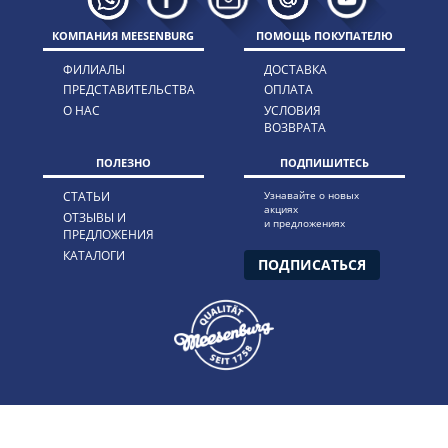
КОМПАНИЯ MEESENBURG
ПОМОЩЬ ПОКУПАТЕЛЮ
ФИЛИАЛЫ
ДОСТАВКА
ПРЕДСТАВИТЕЛЬСТВА
ОПЛАТА
О НАС
УСЛОВИЯ
ВОЗВРАТА
ПОЛЕЗНО
ПОДПИШИТЕСЬ
СТАТЬИ
Узнавайте о новых
акциях
ОТЗЫВЫ И
и предложениях
ПРЕДЛОЖЕНИЯ
КАТАЛОГИ
ПОДПИСАТЬСЯ