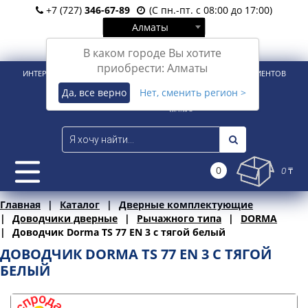
+7 (727)
346-67-89
(С пн.-пт. с 08:00 до 17:00)
Алматы
Вход
Регистрация
В каком городе Вы хотите
приобрести: Алматы
ИНТЕРНЕТ-МАГАЗИН ДЛЯ РОЗНИЧНЫХ И КОРПОРАТИВНЫХ КЛИЕНТОВ
Да, все верно
Нет, сменить регион >
0
0 ₸
Главная
Каталог
Дверные комплектующие
Доводчики дверные
Рычажного типа
DORMA
Доводчик Dorma TS 77 EN 3 с тягой белый
ДОВОДЧИК DORMA TS 77 EN 3 С ТЯГОЙ
БЕЛЫЙ