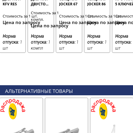
KFV RES
ДВУСТОРОННЯЯ
JOCKER 67
JOCKER 86
5 КЛЮЧЕ
49N-PZW-
MERKURY
ММ БЕЛАЯ
ММ БЕЛАЯ
DORMA
Стоимость за 1
35-P6-24-
БЕЛАЯ
RAL9016
RAL9016
CBR-1 35-
Стоимость за 1 шт.
Стоимость за 1 шт.
Стоимость за 1 шт.
Стоимость
K-31-B
компл.
55 ММ
Цена по запросу
Цена по запросу
Цена по запросу
Цена по
РИГЕЛЬНЫЙ
Цена по запросу
Норма
Норма
Норма
Норма
Норма
отпуска:
1
отпуска:
1
отпуска:
1
отпуска:
1
отпуска:
шт
компл
шт
шт
шт
АЛЬТЕРНАТИВНЫЕ ТОВАРЫ