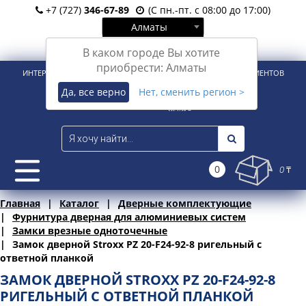
+7 (727)
346-67-89
(С пн.-пт. с 08:00 до 17:00)
Алматы
Вход
Регистрация
В каком городе Вы хотите
приобрести: Алматы
ИНТЕРНЕТ-МАГАЗИН ДЛЯ РОЗНИЧНЫХ И КОРПОРАТИВНЫХ КЛИЕНТОВ
Да, все верно
Нет, сменить регион >
0
0 ₸
Главная
Каталог
Дверные комплектующие
Фурнитура дверная для алюминиевых систем
Замки врезные одноточечные
Замок дверной Stroxx PZ 20-F24-92-8 ригельный с
ответной планкой
ЗАМОК ДВЕРНОЙ STROXX PZ 20-F24-92-8
РИГЕЛЬНЫЙ С ОТВЕТНОЙ ПЛАНКОЙ