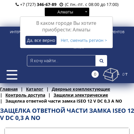
+7 (727)
346-67-89
(С пн.-пт. с 08:00 до 17:00)
Алматы
Вход
Регистрация
В каком городе Вы хотите
приобрести: Алматы
ИНТЕРНЕТ-МАГАЗИН ДЛЯ РОЗНИЧНЫХ И КОРПОРАТИВНЫХ КЛИЕНТОВ
Да, все верно
Нет, сменить регион >
0
0 ₸
Главная
Каталог
Дверные комплектующие
Контроль доступа
Защелки электрические
Защелка ответной части замка ISEO 12 V DC 0,3 A NO
ЗАЩЕЛКА ОТВЕТНОЙ ЧАСТИ ЗАМКА ISEO 12
V DC 0,3 A NO