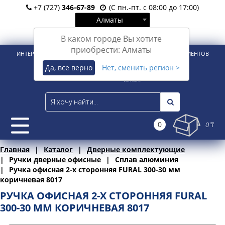
+7 (727)
346-67-89
(С пн.-пт. с 08:00 до 17:00)
Алматы
Вход
Регистрация
В каком городе Вы хотите
приобрести: Алматы
ИНТЕРНЕТ-МАГАЗИН ДЛЯ РОЗНИЧНЫХ И КОРПОРАТИВНЫХ КЛИЕНТОВ
Да, все верно
Нет, сменить регион >
0
0 ₸
Главная
Каталог
Дверные комплектующие
Ручки дверные офисные
Сплав алюминия
Ручка офисная 2-х сторонняя FURAL 300-30 мм
коричневая 8017
РУЧКА ОФИСНАЯ 2-Х СТОРОННЯЯ FURAL
300-30 ММ КОРИЧНЕВАЯ 8017