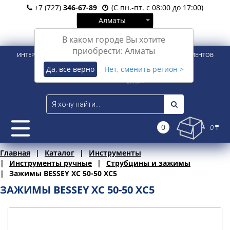
+7 (727)
346-67-89
(С пн.-пт. с 08:00 до 17:00)
Алматы
Вход
Регистрация
В каком городе Вы хотите
приобрести: Алматы
ИНТЕРНЕТ-МАГАЗИН ДЛЯ РОЗНИЧНЫХ И КОРПОРАТИВНЫХ КЛИЕНТОВ
Да, все верно
Нет, сменить регион >
0
0 ₸
Главная
Каталог
Инструменты
Инструменты ручные
Струбцины и зажимы
Зажимы BESSEY XC 50-50 XC5
ЗАЖИМЫ BESSEY XC 50-50 XC5