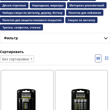
Диски отрезные
Карандаши, маркеры
Материал упаковочный
Наборы сверл по металлу, дереву, бетону
Полотна для лобзиков
Полотно для защиты полового покрытия
Сверла по металлу
Тряпки, салфетки, стяжки
Фильтр
Сортировать
Без сортировки