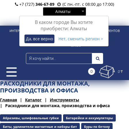
+7 (727)
346-67-89
(С пн.-пт. с 08:00 до 17:00)
Алматы
Вход
Регистрация
В каком городе Вы хотите
приобрести: Алматы
ИНТЕРНЕТ-МАГАЗИН ДЛЯ РОЗНИЧНЫХ И КОРПОРАТИВНЫХ КЛИЕНТОВ
Да, все верно
Нет, сменить регион >
0
0 ₸
РАСХОДНИКИ ДЛЯ МОНТАЖА,
ПРОИЗВОДСТВА И ОФИСА
Главная
Каталог
Инструменты
Расходники для монтажа, производства и офиса
Абразивы, шлифовальные губки
Батарейки и аккумуляторы
Биты, удлинители магнитные и наборы бит
Буры по бетону